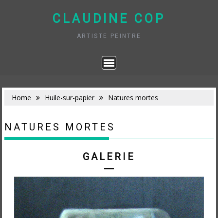
Skip
to
CLAUDINE COP
content
ARTISTE PEINTRE
Home
Huile-sur-papier
Natures mortes
NATURES MORTES
GALERIE